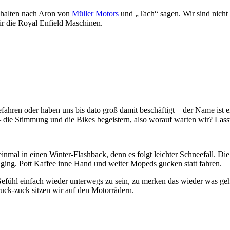
 halten nach Aron von
Müller Motors
und „Tach“ sagen. Wir sind nicht 
r die Royal Enfield Maschinen.
efahren oder haben uns bis dato groß damit beschäftigt – der Name ist
die Stimmung und die Bikes begeistern, also worauf warten wir? Lasst 
einmal in einen Winter-Flashback, denn es folgt leichter Schneefall. 
ing. Pott Kaffee inne Hand und weiter Mopeds gucken statt fahren.
ühl einfach wieder unterwegs zu sein, zu merken das wieder was geht is
ruck-zuck sitzen wir auf den Motorrädern.