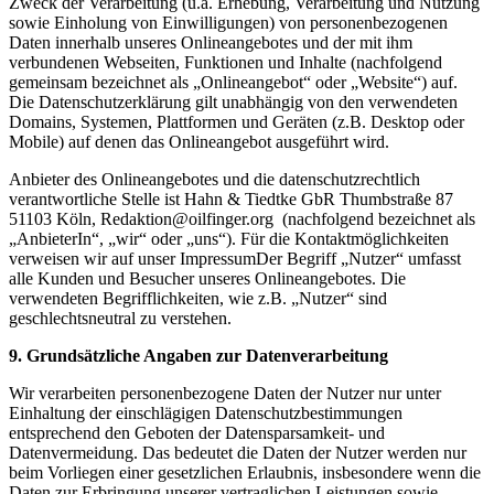
Zweck der Verarbeitung (u.a. Erhebung, Verarbeitung und Nutzung
sowie Einholung von Einwilligungen) von personenbezogenen
Daten innerhalb unseres Onlineangebotes und der mit ihm
verbundenen Webseiten, Funktionen und Inhalte (nachfolgend
gemeinsam bezeichnet als „Onlineangebot“ oder „Website“) auf.
Die Datenschutzerklärung gilt unabhängig von den verwendeten
Domains, Systemen, Plattformen und Geräten (z.B. Desktop oder
Mobile) auf denen das Onlineangebot ausgeführt wird.
Anbieter des Onlineangebotes und die datenschutzrechtlich
verantwortliche Stelle ist Hahn & Tiedtke GbR Thumbstraße 87
51103 Köln, Redaktion@oilfinger.org (nachfolgend bezeichnet als
„AnbieterIn“, „wir“ oder „uns“). Für die Kontaktmöglichkeiten
verweisen wir auf unser ImpressumDer Begriff „Nutzer“ umfasst
alle Kunden und Besucher unseres Onlineangebotes. Die
verwendeten Begrifflichkeiten, wie z.B. „Nutzer“ sind
geschlechtsneutral zu verstehen.
9. Grundsätzliche Angaben zur Datenverarbeitung
Wir verarbeiten personenbezogene Daten der Nutzer nur unter
Einhaltung der einschlägigen Datenschutzbestimmungen
entsprechend den Geboten der Datensparsamkeit- und
Datenvermeidung. Das bedeutet die Daten der Nutzer werden nur
beim Vorliegen einer gesetzlichen Erlaubnis, insbesondere wenn die
Daten zur Erbringung unserer vertraglichen Leistungen sowie