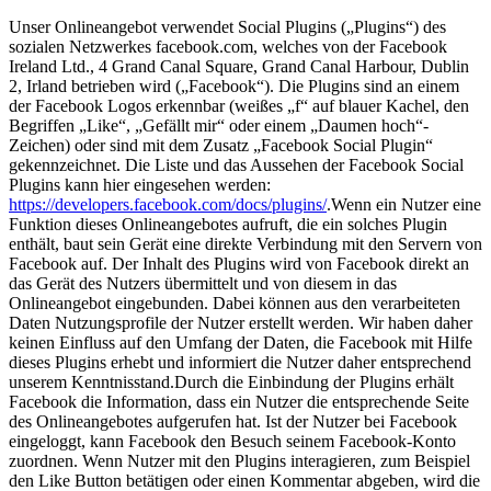
Unser Onlineangebot verwendet Social Plugins („Plugins“) des
sozialen Netzwerkes facebook.com, welches von der Facebook
Ireland Ltd., 4 Grand Canal Square, Grand Canal Harbour, Dublin
2, Irland betrieben wird („Facebook“). Die Plugins sind an einem
der Facebook Logos erkennbar (weißes „f“ auf blauer Kachel, den
Begriffen „Like“, „Gefällt mir“ oder einem „Daumen hoch“-
Zeichen) oder sind mit dem Zusatz „Facebook Social Plugin“
gekennzeichnet. Die Liste und das Aussehen der Facebook Social
Plugins kann hier eingesehen werden:
https://developers.facebook.com/docs/plugins/
.Wenn ein Nutzer eine
Funktion dieses Onlineangebotes aufruft, die ein solches Plugin
enthält, baut sein Gerät eine direkte Verbindung mit den Servern von
Facebook auf. Der Inhalt des Plugins wird von Facebook direkt an
das Gerät des Nutzers übermittelt und von diesem in das
Onlineangebot eingebunden. Dabei können aus den verarbeiteten
Daten Nutzungsprofile der Nutzer erstellt werden. Wir haben daher
keinen Einfluss auf den Umfang der Daten, die Facebook mit Hilfe
dieses Plugins erhebt und informiert die Nutzer daher entsprechend
unserem Kenntnisstand.Durch die Einbindung der Plugins erhält
Facebook die Information, dass ein Nutzer die entsprechende Seite
des Onlineangebotes aufgerufen hat. Ist der Nutzer bei Facebook
eingeloggt, kann Facebook den Besuch seinem Facebook-Konto
zuordnen. Wenn Nutzer mit den Plugins interagieren, zum Beispiel
den Like Button betätigen oder einen Kommentar abgeben, wird die