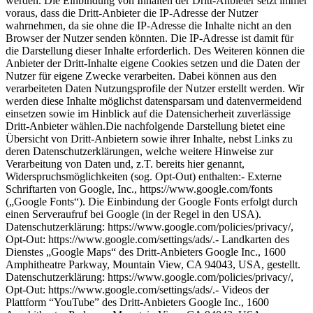
werden. Die Einbindung von Inhalten der Dritt-Anbieter setzt immer
voraus, dass die Dritt-Anbieter die IP-Adresse der Nutzer
wahrnehmen, da sie ohne die IP-Adresse die Inhalte nicht an den
Browser der Nutzer senden könnten. Die IP-Adresse ist damit für
die Darstellung dieser Inhalte erforderlich. Des Weiteren können die
Anbieter der Dritt-Inhalte eigene Cookies setzen und die Daten der
Nutzer für eigene Zwecke verarbeiten. Dabei können aus den
verarbeiteten Daten Nutzungsprofile der Nutzer erstellt werden. Wir
werden diese Inhalte möglichst datensparsam und datenvermeidend
einsetzen sowie im Hinblick auf die Datensicherheit zuverlässige
Dritt-Anbieter wählen.Die nachfolgende Darstellung bietet eine
Übersicht von Dritt-Anbietern sowie ihrer Inhalte, nebst Links zu
deren Datenschutzerklärungen, welche weitere Hinweise zur
Verarbeitung von Daten und, z.T. bereits hier genannt,
Widerspruchsmöglichkeiten (sog. Opt-Out) enthalten:- Externe
Schriftarten von Google, Inc., https://www.google.com/fonts
(„Google Fonts“). Die Einbindung der Google Fonts erfolgt durch
einen Serveraufruf bei Google (in der Regel in den USA).
Datenschutzerklärung: https://www.google.com/policies/privacy/,
Opt-Out: https://www.google.com/settings/ads/.- Landkarten des
Dienstes „Google Maps“ des Dritt-Anbieters Google Inc., 1600
Amphitheatre Parkway, Mountain View, CA 94043, USA, gestellt.
Datenschutzerklärung: https://www.google.com/policies/privacy/,
Opt-Out: https://www.google.com/settings/ads/.- Videos der
Plattform “YouTube” des Dritt-Anbieters Google Inc., 1600