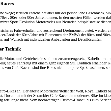
 Racers
 Wege; letztlich entscheidet aber nur der persönliche Geschmack, wi
70er-, 80er- oder 90er-Jahren dienen. In den meisten Fällen werden d
mizer Sport Evolution Motorcycles aus Neuwied beispielsweise dienen
sicheres Fahrverhalten und ausreichend Drehmoment bietet, werden viele
cer-Look der 60er-Jahre mit Elementen der BMWs der 80er- und 90er-
ahr, auf Wunsch mit individuellen Anbauteilen und Detaillösungen.
er Technik
Alle Motor- und Getriebeteile sind neu zusammengesetzt, Kabelbaum und
 völlig neues Fahrzeug mit einem ganz eigenen Stil. Dadurch erhält de
ans von Cafe Racern sind ihre Bikes nicht nur pure Spaßmaschinen, son
etro-Bikes an. Der älteste Motorradhersteller der Welt, Royal Enfield bi
. Ducati hat mit der Scrambler Cafe Racer ein modernes Bike im klass
ältig wie lange nicht. Vom hochwertigen Custom-Umbau bis zum Serien